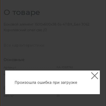
О товаре
Боковой элемент 1500x600x38 бз 4ПВХ_Бел 3062
Королевский опал све //2
Все характеристики
Основные
КА-1063762
Артикул
3062
Код декора
Произошла ошибка при загрузке
Свойства и материалы
25
Вес, кг