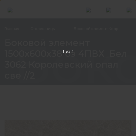
Главная
Столешницы
Боковой элемент
Кедр
Боко
Боковой элемент
1500x600x38 бз 4ПВХ_Бел
1
из
1
3062 Королевский опал
све //2