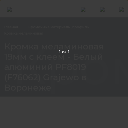
Главная
Кромочные материалы,
профиль
Кромка
меламиновая
Кром
Кромка меламиновая
1
из
1
19мм с клеем - Белый
алюминий PF8019
(F76062) Grajewo в
Воронеже