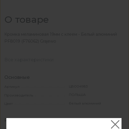
О товаре
Кромка меламиновая 19мм с клеем - Белый алюминий
PF8019 (F76062) Grajewo
Все характеристики
Основные
ЦБ004983
Артикул
ПОЛЬША
Производитель
белый алюминий
Цвет
Размеры