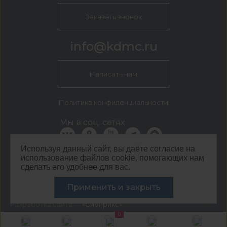
Заказать звонок
info@kdmc.ru
Написать нам
Политика конфиденциальности
Мы в соц. сетях
Используя данный сайт, вы даёте согласие на
использование файлов cookie, помогающих нам
КДМ Воронеж
сделать его удобнее для вас.
г. Воронеж, Солнечная, 8а
©
ООО ЦЕНТР КДМ. ИНН: 3661037157 ОГРН: 1063667287551
Применить и закрыть
,
2026
Разработка сайта —
«Сибирикс»
0