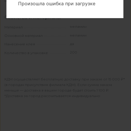
19
Ширина, мм
Произошла ошибка при загрузке
Свойства и материалы
меламин
Материал
меламин
Основной материал
да
Нанесение клея
200
Количество в упаковке
КДМ осуществляет бесплатную доставку при заказе от 15 000 ₽*
(в городах присутствия филиала КДМ). Если сумма заказа
меньше — доставка в вашем городе будет стоить 1 100 ₽.
*Доставка за город рассчитывается индивидуально