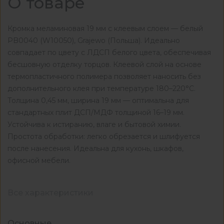
О товаре
Кромка меламиновая 19 мм с клеевым слоем — белый
PB0040 (W10050), Grajewo (Польша). Идеально
совпадает по цвету с ЛДСП белого цвета, обеспечивая
бесшовную отделку торцов. Клеевой слой на основе
термопластичного полимера позволяет наносить без
дополнительного клея при температуре 180–220°С.
Толщина 0,45 мм, ширина 19 мм — оптимальна для
стандартных плит ДСП/МДФ толщиной 16–19 мм.
Устойчива к истиранию, влаге и бытовой химии.
Простота обработки: легко обрезается и шлифуется
после нанесения. Идеальна для кухонь, шкафов,
офисной мебели.
Все характеристики
Основные