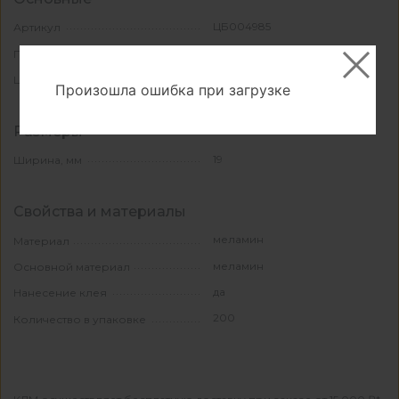
ЦБ004985
Артикул
ПОЛЬША
Производитель
белый
Цвет
Произошла ошибка при загрузке
Размеры
19
Ширина, мм
Свойства и материалы
меламин
Материал
меламин
Основной материал
да
Нанесение клея
200
Количество в упаковке