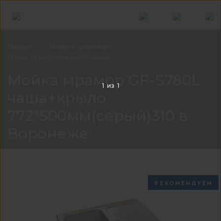
Главная
Мойки и
смесители
Мойки из искусственного
камня
Мой
Мойка мрамор GF-S780L
1
из
1
чаша+крыло
772*500мм(серый)310 в
Воронеже
РЕКОМЕНДУЕМ