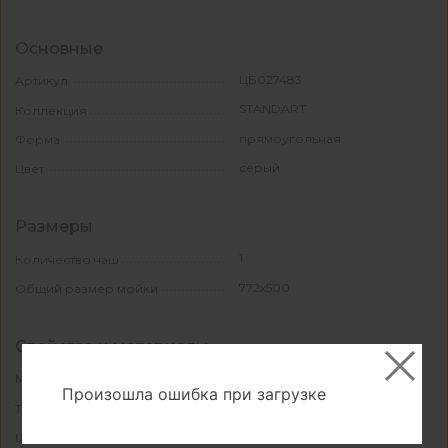
Основные
ЦБ027483
Артикул
STANDART
Коллекция
прямоугольная
Форма
серый
Цвет
Размеры
1
Количество чаш
772х500
Общий размер мойки
Свойства и материалы
мрамор
Материал
Произошла ошибка при загрузке
врезной
Тип монтажа
500
Ширина шкафа