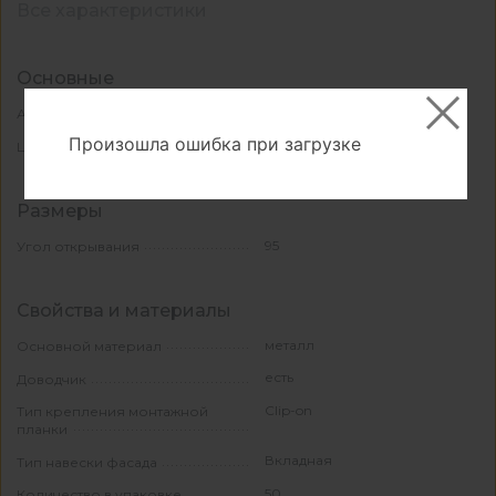
Все характеристики
Основные
ЦБ029670
Артикул
Произошла ошибка при загрузке
хром
Цвет
Размеры
95
Угол открывания
Свойства и материалы
металл
Основной материал
есть
Доводчик
Clip-on
Тип крепления монтажной
планки
Вкладная
Тип навески фасада
50
Количество в упаковке