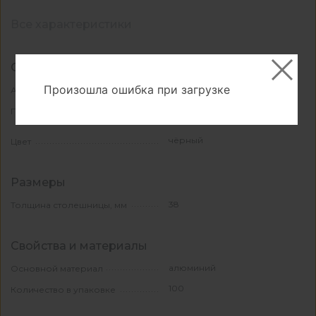
Все характеристики
Основные
Произошла ошибка при загрузке
КА-1067718
Артикул
Угловое соединение
Применение
столешниц
чёрный
Цвет
Размеры
38
Толщина столешницы, мм
Свойства и материалы
алюминий
Основной материал
100
Количество в упаковке