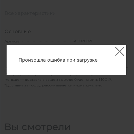
Все характеристики
Основные
КА-1020921
Артикул
Произошла ошибка при загрузке
КДМ осуществляет бесплатную доставку при заказе от 15 000 ₽*
(в городах присутствия филиала КДМ). Если сумма заказа
меньше — доставка в вашем городе будет стоить 1 100 ₽.
*Доставка за город рассчитывается индивидуально
Вы смотрели