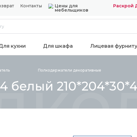
озврат
Контакты
Цены для
Раскрой 
мебельщиков
Для кухни
Для шкафа
Лицевая фурнит
лкод
атель
Полкодержатели
декоративные
4 белый 210*204*30*4