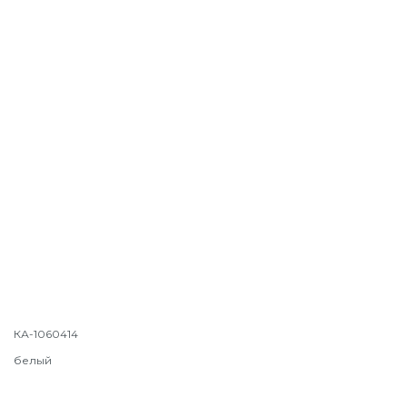
КА-1060414
белый