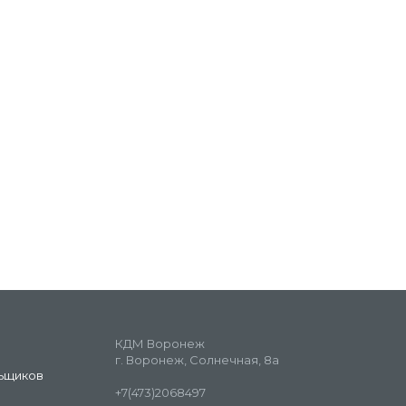
КДМ Воронеж
г. Воронеж, Солнечная, 8а
ьщиков
+7(473)2068497