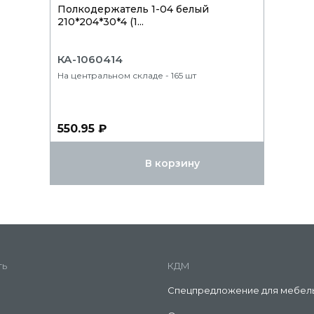
Полкодержатель 1-04 белый
210*204*30*4 (1...
КА-1060414
На центральном складе - 165 шт
550.95 ₽
В корзину
ть
КДМ
Спецпредложение для мебел