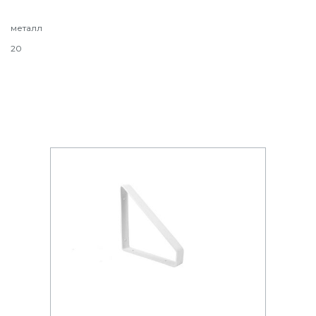
металл
20