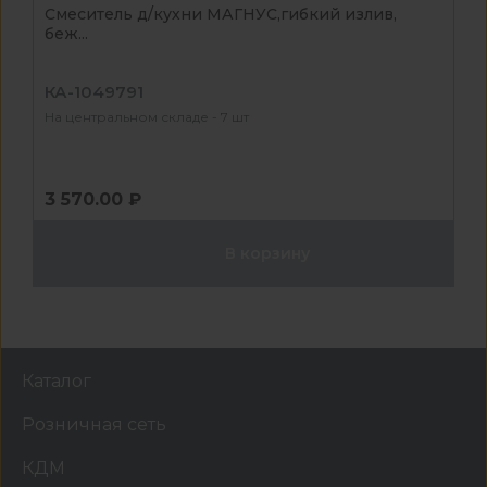
Смеситель д/кухни МАГНУС,гибкий излив,
беж...
КА-1049791
На центральном складе - 7 шт
3 570.00 ₽
В корзину
Каталог
Розничная сеть
КДМ