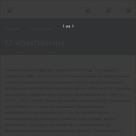
1
из
1
Главная
О компании
О к
О компании
Первый магазин КДМ был открыт в 2000 году. Сегодня 27
магазинов КДМ – это более 20 000 наименований фурнитуры и
комплектующих для производства мебели, представляющих
продукцию собственных торговых марок «КДМ» и «EVA», а также
фурнитуру известных европейских производителей «Hettich»,
«FGV», «GTV», «Blum». Команда профессионалов КДМ подобрала
ассортимент, который максимально удовлетворяет
потребности наших клиентов. У нас Вы можете купить
алюминиевый профиль для шкафов-купе «Найди», ручки
российских, турецких, китайских производителей и др.
Приобрести кромочные материалы «Bordes», «Technoplast» и