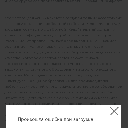
многое другое для производства мебели и создания комфорта.
Кроме того, для наших клиентов доступен полный ассортимент
фасадов и столешниц мебельной фабрики "Кедр". Именно КДМ,
входящая совместно с фабрикой "Кедр" в единый холдинг и
являясь её официальным дистрибьютором на территории
России, может предложить наиболее выгодные цены как для
розничных и мелкооптовых, так и для крупнооптовых
покупателей. Продукция фабрики «Кедр» – это всегда высокое
качество, которое обеспечивается за счет команды
профессионалов первоклассного уровня, европейского
высокотехнологичного оборудования и строгого входного
контроля. Мы предлагаем гибкую систему скидок и
индивидуальное ценообразование для производителей
мебели всех уровней: от индивидуальных мастеров-сборщиков
до крупных производств и сетевых торговых компаний. Вы
можете осуществить заказ в любом из фирменных магазинов
КДМ в 22 городах России, или же совершить покупку на сайте,
пройдя несложную регистрацию.
Мы рады каждому клиенту и нацелены на долгосрочное
Произошла ошибка при загрузке
партнерство!