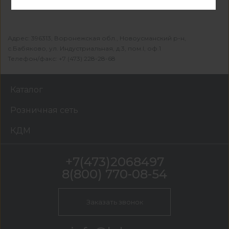
Адрес: 396313, Воронежская обл., Новоусманский р-н,
с.Бабяково, ул. Индустриальная, д.3, пом.I, оф.1
Телефон/факс: +7 (473) 228-28-68
Каталог
Розничная сеть
КДМ
+7(473)2068497
8(800) 770-08-54
Заказать звонок