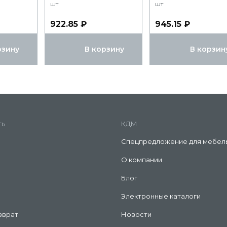
шт
шт
922.85 ₽
945.15 ₽
рзину
В корзину
В корзин
ть
КДМ
Спецпредложение для мебел
О компании
Блог
Электронные каталоги
зврат
Новости