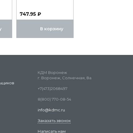
747.95 ₽
у
В корзину
КДМ Воронеж
г. Воронеж, Солнечная, 8а
ьщиков
+7(473)2068497
8(800) 770-08-54
info@kdmc.ru
Заказать звонок
Написать нам