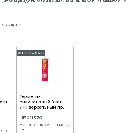
, чтобы увидеть "свои цены" . Забыли пароль? Свяжитесь с
ом складе
ХИТ ПРОДАЖ
Герметик
ент
силиконовый Экон
Универсальный пр...
ЦБ011376
На центральном складе - 7
шт
е - 6