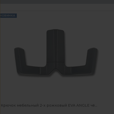
НОВИНКА
Крючок мебельный 2-x рожковый EVA ANGLE чё...