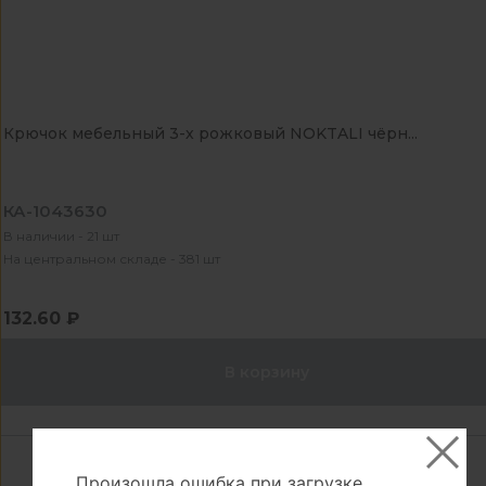
Крючок мебельный 3-х рожковый NOKTALI чёрн...
КА-1043630
В наличии - 21 шт
На центральном складе - 381 шт
132.60 ₽
В корзину
Произошла ошибка при загрузке