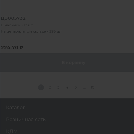
ЦБ005732
В наличии - 17 шт
На центральном складе - 298 шт
224.70 ₽
В корзину
1
2
3
4
5
10
Каталог
Розничная сеть
КДМ