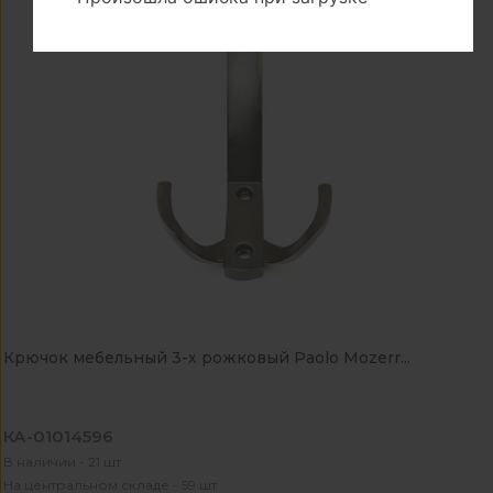
Крючок мебельный 3-х рожковый Paolo Mozerr...
КА-01014596
В наличии - 21 шт
На центральном складе - 59 шт