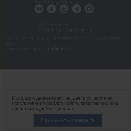
Мы в соц. сетях
КДМ Воронеж
г. Воронеж, Солнечная, 8а
©
ООО ЦЕНТР КДМ. ИНН: 3661037157 ОГРН: 1063667287551
,
2026
Разработка сайта —
«Сибирикс»
Используя данный сайт, вы даёте согласие на
использование файлов cookie, помогающих нам
сделать его удобнее для вас.
Применить и закрыть