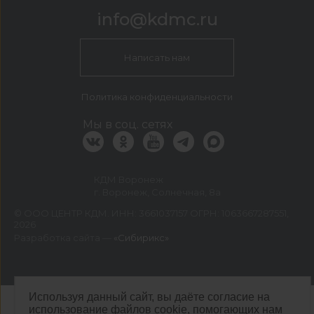
info@kdmc.ru
Написать нам
Политика конфиденциальности
Мы в соц. сетях
КДМ Воронеж
г. Воронеж, Солнечная, 8а
©
ООО ЦЕНТР КДМ. ИНН: 3661037157 ОГРН: 1063667287551
,
2026
Разработка сайта —
«Сибирикс»
Используя данный сайт, вы даёте согласие на
использование файлов cookie, помогающих нам