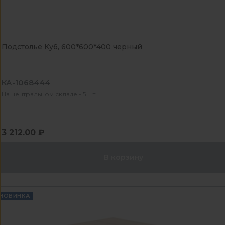
Подстолье Куб, 600*600*400 черный
КА-1068444
На центральном складе - 5 шт
3 212.00 ₽
В корзину
НОВИНКА