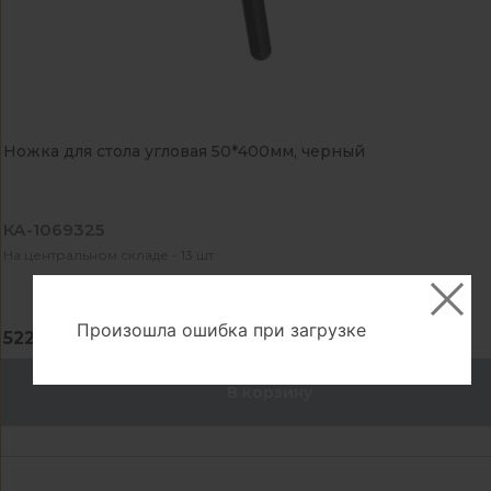
Ножка для стола угловая 50*400мм, черный
КА-1069325
На центральном складе - 13 шт
Произошла ошибка при загрузке
522.60 ₽
В корзину