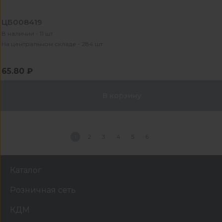
ЦБ008419
В наличии - 11 шт
На центральном складе - 284 шт
65.80 ₽
В корзину
1
2
3
4
5
6
Каталог
Розничная сеть
КДМ