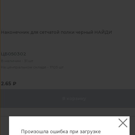
Наконечник для сетчатой полки черный НАЙДИ
ЦБ050302
В наличии - 31 шт
На центральном складе - 1703 шт
2.65 ₽
В корзину
Произошла ошибка при загрузке