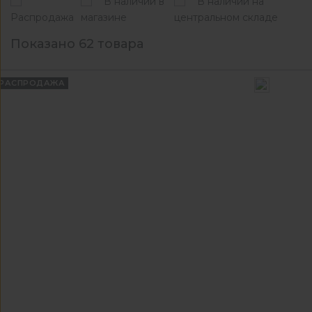
В наличии в
В наличии на
Распродажа
магазине
центральном складе
Показано 62 товара
РАСПРОДАЖА