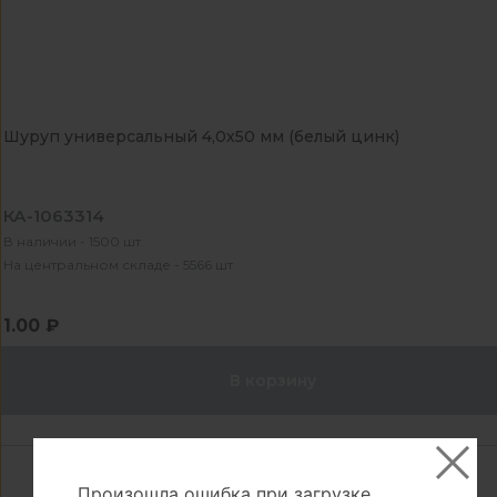
Шуруп универсальный 4,0х50 мм (белый цинк)
КА-1063314
В наличии - 1500 шт
На центральном складе - 5566 шт
1.00 ₽
В корзину
Произошла ошибка при загрузке