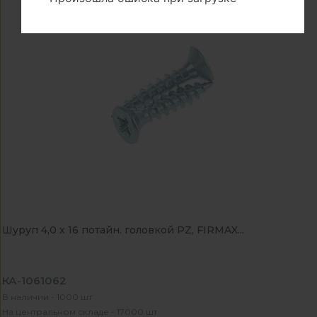
Шуруп 4,0 х 16 потайн. головкой PZ, FIRMAX...
КА-1061062
В наличии - 1000 шт
На центральном складе - 17000 шт