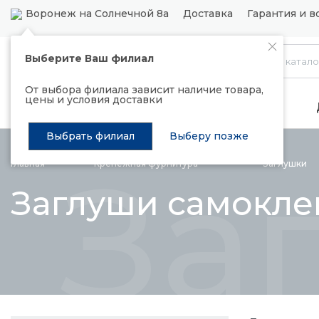
Воронеж на Солнечной 8а
Доставка
Гарантия и в
Выберите Ваш филиал
Каталог
От выбора филиала зависит наличие товара,
цены и условия доставки
Распродажа
Подъемные механизмы
Выбрать филиал
Выберу позже
За
Главная
Крепежная
фурнитура
Заглушки
Заглуши самокл