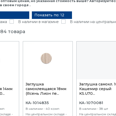
 оптовым ценам, но указанная стоимость выше? Авторизуйтесь
 своем городе .
Показать по: 12
ажа
В наличии в магазине
В наличии на центральн
84 товара
Заглушка
Заглушка самокл. 
я 14мм
самоклеящаяся 18мм
Кашемир серый
...
(Ясень Лион пе...
KS.U70...
КА-1014835
КА-1070081
омп
В наличии - 40 комп
В наличии - 38 шт
складе -
На центральном складе -
На центральном склад