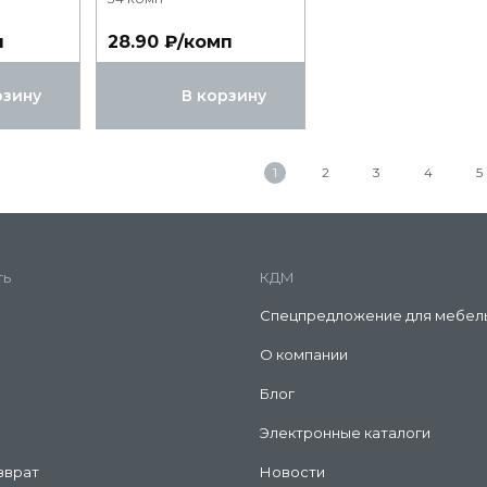
п
28.90 ₽/комп
рзину
В корзину
1
2
3
4
5
ть
КДМ
Спецпредложение для мебел
О компании
Блог
Электронные каталоги
зврат
Новости