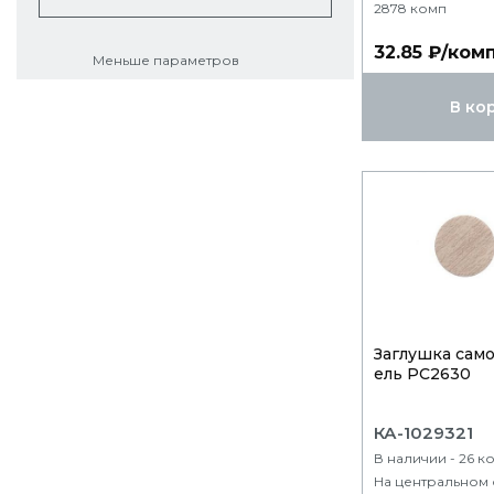
2878 комп
32.85 ₽/ком
Меньше параметров
В ко
Заглушка само
ель PC2630
КА-1029321
В наличии - 26 к
На центральном 