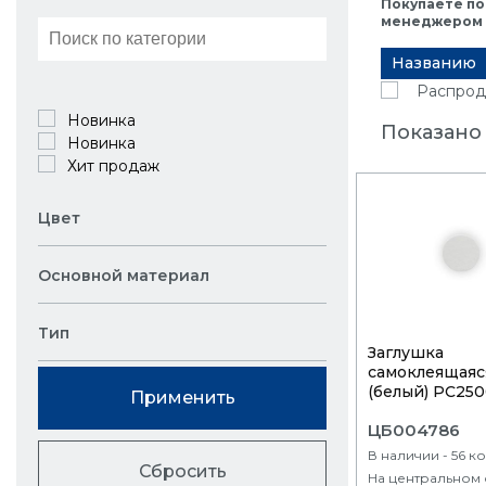
Покупаете по
менеджером в
Названию
Распрод
Новинка
Показано 
Новинка
Хит продаж
Цвет
Основной материал
Тип
Заглушка
самоклеящаяс
(белый) PC2500
Применить
ЦБ004786
В наличии - 56 к
Сбросить
На центральном 