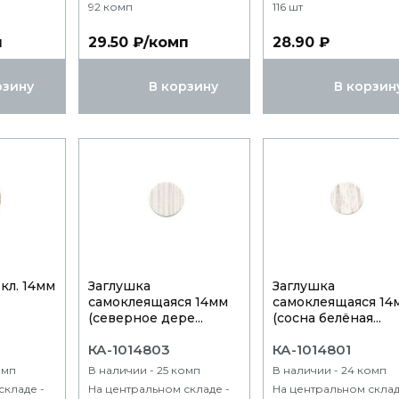
92 комп
116 шт
п
29.50 ₽/комп
28.90 ₽
рзину
В корзину
В корзин
кл. 14мм
Заглушка
Заглушка
самоклеящаяся 14мм
самоклеящаяся 14
(северное дере...
(сосна белёная...
КА-1014803
КА-1014801
омп
В наличии - 25 комп
В наличии - 24 комп
складе -
На центральном складе -
На центральном склад