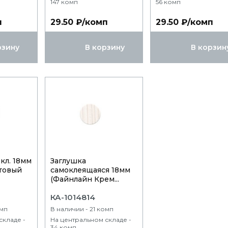
147 комп
56 комп
п
29.50 ₽/комп
29.50 ₽/комп
рзину
В корзину
В корзин
кл. 18мм
Заглушка
товый
самоклеящаяся 18мм
(Файнлайн Крем...
КА-1014814
омп
В наличии - 21 комп
складе -
На центральном складе -
34 комп