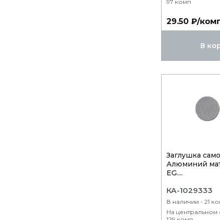
97 комп
29.50 ₽/ком
В ко
Заглушка само
Алюминий ма
EG....
КА-1029333
В наличии - 21 к
На центральном 
129 комп