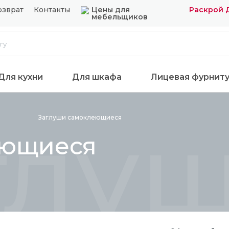
озврат
Контакты
Цены для
Раскрой 
мебельщиков
Для кухни
Для шкафа
Лицевая фурнит
глу
Заглуши
самоклеющиеся
еющиеся