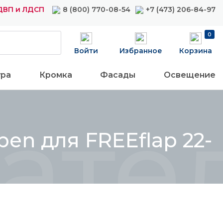
ДВП и ЛДСП
8 (800) 770-08-54
+7 (473) 206-84-97
0
Войти
Избранное
Корзина
ура
Кромка
Фасады
Освещение
ател
pen для FREEflap 22-