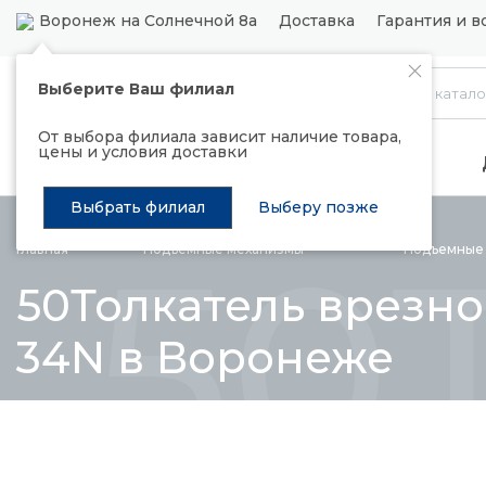
Воронеж на Солнечной 8а
Доставка
Гарантия и в
Выберите Ваш филиал
Каталог
От выбора филиала зависит наличие товара,
цены и условия доставки
Распродажа
Подъемные механизмы
Выбрать филиал
Выберу позже
50
Главная
Подъемные
механизмы
Подъемны
50Толкатель врезной
34N в Воронеже