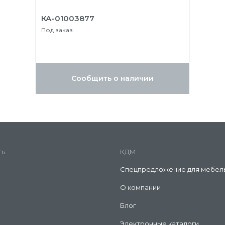
КА-01003877
Под заказ
Сообщить о наличии
ть
КДМ
Спецпредложение для мебел
О компании
Блог
Электронные каталоги