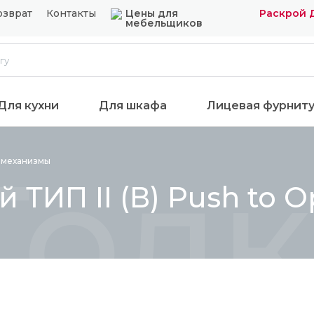
озврат
Контакты
Цены для
Раскрой 
мебельщиков
Для кухни
Для шкафа
Лицевая фурнит
Толк
е
механизмы
 ТИП II (В) Push to O