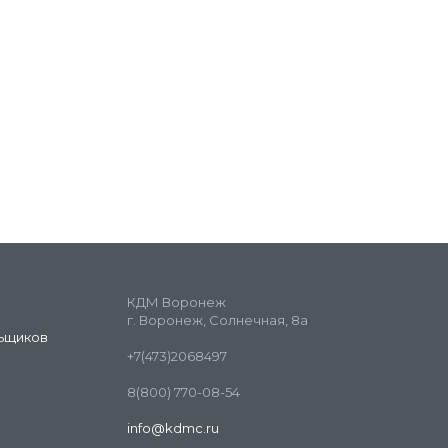
КДМ Воронеж
г. Воронеж, Солнечная, 8а
ьщиков
+7(473)2068497
8(800) 770-08-54
info@kdmc.ru