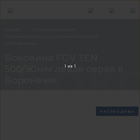
Главная
Системы
выдвижения
Выдвижные ящики с двустенными
боковинами
Сборные
ящики
Боко
Боковина FGV TEN
500/90мм левая серая в
1
из
1
Воронеже
РАСПРОДАЖА