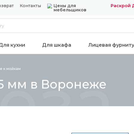
озврат
Контакты
Цены для
Раскрой 
мебельщиков
Для кухни
Для шкафа
Лицевая фурнит
еза 
е к
мойкам
5 мм в Воронеже