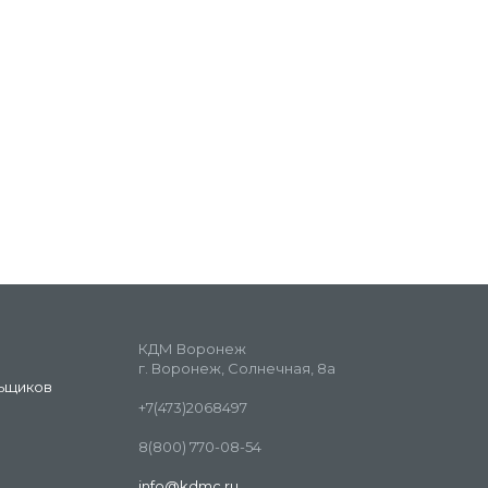
КДМ Воронеж
г. Воронеж, Солнечная, 8а
ьщиков
+7(473)2068497
8(800) 770-08-54
info@kdmc.ru