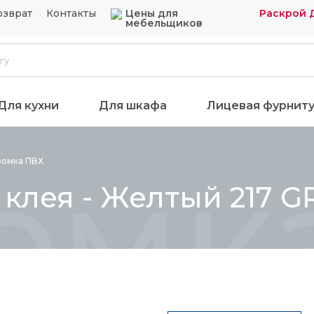
озврат
Контакты
Цены для
Раскрой 
мебельщиков
Для кухни
Для шкафа
Лицевая фурнит
омка
ромка
ПВХ
 клея - Желтый 217 G