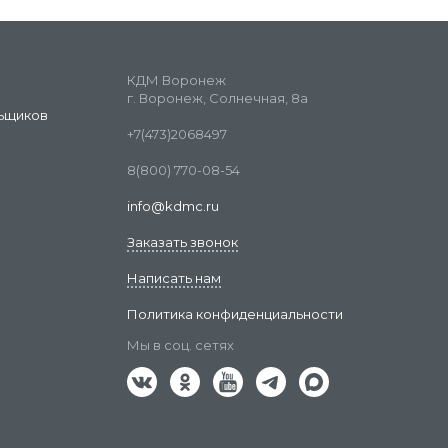
КДМ Воронеж
г. Воронеж, Солнечная, 8а
ьщиков
+7(473)2068497
8(800) 770-08-54
info@kdmc.ru
Заказать звонок
Написать нам
Политика конфиденциальности
Мы в соц. сетях