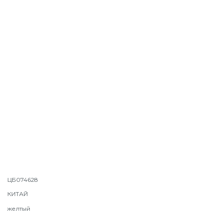
ЦБ074628
КИТАЙ
желтый