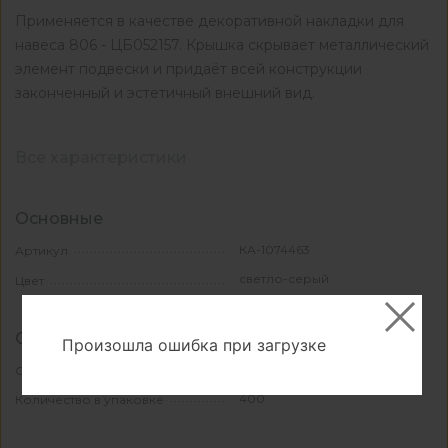
Применяется в качестве декоративной накладки для
навеса 806 - ЦБ052157. Крышка скрывает металлический
элемент подвески и придаёт всей конструкции
законченный и эстетичный внешний вид.
Все характеристики
Основные
КА-1074463
Артикул
светло-серый
Цвет
Свойства и материалы
Произошла ошибка при загрузке
пластик
Основной материал
400
Количество в упаковке