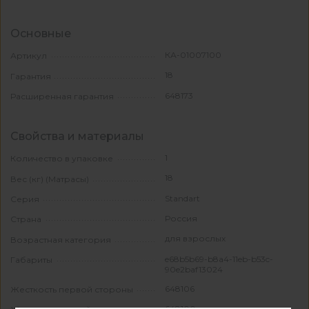
Основные
КА-01007100
Артикул
18
Гарантия
648173
Расширенная гарантия
Свойства и материалы
1
Количество в упаковке
18
Вес (кг) (Матрасы)
Standart
Серия
Россия
Страна
для взрослых
Возрастная категория
e68b5b69-b8a4-11eb-b53c-
Габариты
90e2baf13024
648106
Жесткость первой стороны
648100