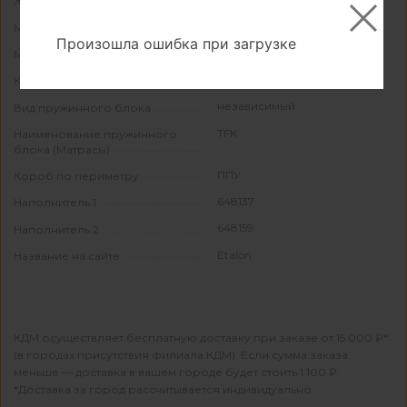
Жесткость второй стороны
648134
Материал пласти
Произошла ошибка при загрузке
648125
Материал бурлета
пружинный
Конструкция
независимый
Вид пружинного блока
TFK
Наименование пружинного
блока (Матрасы)
ППУ
Короб по периметру
648137
Наполнитель 1
648159
Наполнитель 2
Etalon
Название на сайте
КДМ осуществляет бесплатную доставку при заказе от 15 000 ₽*
(в городах присутствия филиала КДМ). Если сумма заказа
меньше — доставка в вашем городе будет стоить 1 100 ₽.
*Доставка за город рассчитывается индивидуально