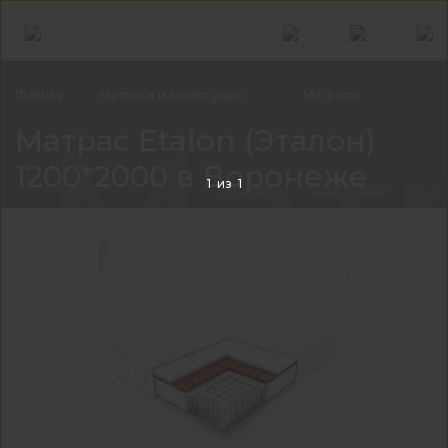
Главная
Матрасы и
аксессуары
Матрасы
Матр
Матрас Etalon (Эталон)
1200*2000 в Воронеже
1
из
1