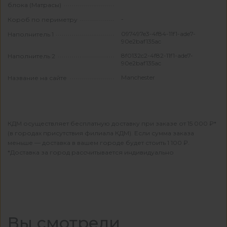
блока (Матрасы)
-
Короб по периметру
097497e3-4f84-11f1-ade7-
Наполнитель 1
90e2baf135ac
8f0132c2-4f82-11f1-ade7-
Наполнитель 2
90e2baf135ac
Manchester
Название на сайте
КДМ осуществляет бесплатную доставку при заказе от 15 000 ₽*
(в городах присутствия филиала КДМ). Если сумма заказа
меньше — доставка в вашем городе будет стоить 1 100 ₽.
*Доставка за город рассчитывается индивидуально
Вы смотрели