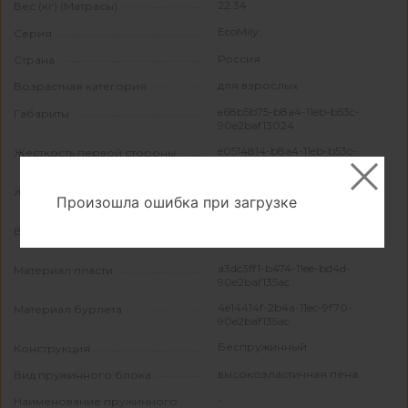
22.34
Вес (кг) (Матрасы)
EcoMily
Серия
Россия
Страна
для взрослых
Возрастная категория
e68b5b75-b8a4-11eb-b53c-
Габариты
90e2baf13024
e0514814-b8a4-11eb-b53c-
Жесткость первой стороны
90e2baf13024
e0514815-b8a4-11eb-b53c-
Жесткость второй стороны
Произошла ошибка при загрузке
90e2baf13024
df511f76-4f6a-11f1-ade7-
Вес на спальное место
90e2baf135ac
a3dc3ff1-b474-11ee-bd4d-
Материал пласти
90e2baf135ac
4e14414f-2b4a-11ec-9f70-
Материал бурлета
90e2baf135ac
Беспружинный
Конструкция
высокоэластичная пена
Вид пружинного блока
-
Наименование пружинного