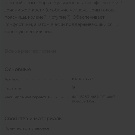
плотной пены Drops с мультизональным эффектом и 7
зонами жесткости (особенно усилены зоны головы,
поясницы, коленей и ступней). Обеспечивает
комфортный, анатомически поддерживающий сон и
хорошую вентиляцию.
Все характеристики
Основные
КА-1025837
Артикул
18
Гарантия
da4d5283-4f82-11f1-ade7-
Расширенная гарантия
90e2baf135ac
Свойства и материалы
1
Количество в упаковке