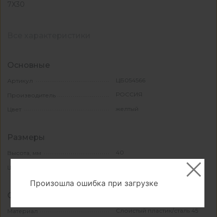
7Х30
Все характеристики
Основные
ЦБ054566
Артикул
РОССИЯ
Производитель
желтый
Цвет
Размеры
40
Высота, мм
190
Ширина, мм
Произошла ошибка при загрузке
Свойства и материалы
Слоистый пластик/сталь 45
Материал