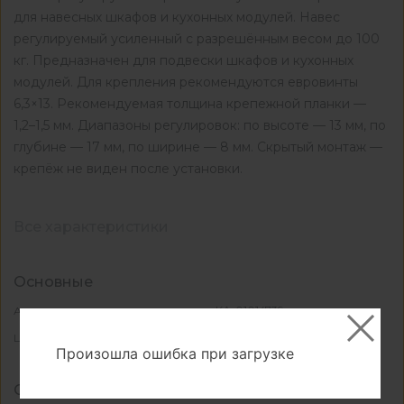
для навесных шкафов и кухонных модулей. Навес
регулируемый усиленный с разрешённым весом до 100
кг. Предназначен для подвески шкафов и кухонных
модулей. Для крепления рекомендуются евровинты
6,3×13. Рекомендуемая толщина крепежной планки —
1,2–1,5 мм. Диапазоны регулировок: по высоте — 13 мм, по
глубине — 17 мм, по ширине — 8 мм. Скрытый монтаж —
крепёж не виден после установки.
Все характеристики
Основные
КА-01014739
Артикул
сталь
Цвет
Произошла ошибка при загрузке
Свойства и материалы