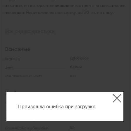
из стали, на который защелкивается цветная пластиковая
накладка. Выдерживают нагрузку до 20 кг на пару.
Все характеристики
Основные
ЦБ036403
Артикул
белый
Цвет
нет
крепеж в комплекте
Свойства и материалы
металл/пластик
материал
Произошла ошибка при загрузке
декоративный
тип
металл/пластик
Основной материал
50
Количество в упаковке