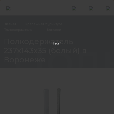
Главная
Крепежная
фурнитура
Полкодержатель
Консоли
Полк
Полкодержатель
1
из
1
237х143х35 (белый) в
Воронеже