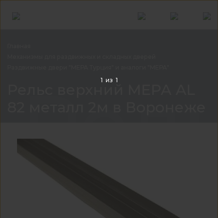
Главная
Механизмы для раздвижных и складных
дверей
Раздвижные двери "МЕРА Турция" и аналоги
"МЕРА"
Рель
1
из
1
Рельс верхний МЕРА AL
82 металл 2м в Воронеже