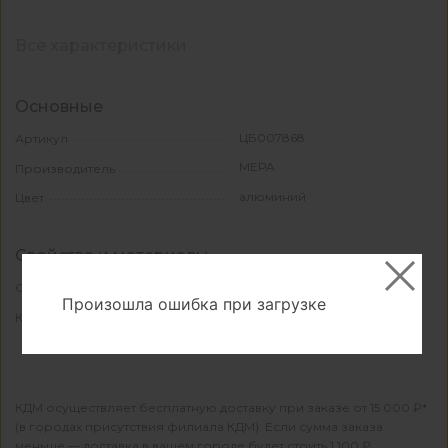
Все характеристики
Основные
ЦБ007868
Артикул
MEPA
Производитель
алюминий
Цвет
Свойства и материалы
алюминий
Основной материал
Произошла ошибка при загрузке
1
Количество в упаковке
КДМ осуществляет бесплатную доставку при заказе от 15 000 ₽*
(в городах присутствия филиала КДМ). Если сумма заказа
меньше — доставка в вашем городе будет стоить 1 100 ₽.