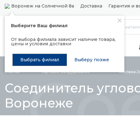
Воронеж на Солнечной 8а
Доставка
Гарантия и в
Выберите Ваш филиал
Каталог
От выбора филиала зависит наличие товара,
цены и условия доставки
Распродажа
Подъемные механизмы
Выбрать филиал
Выберу позже
Со
Главная
Торговое
оборудование
Система J
Соединитель угловой
Воронеже