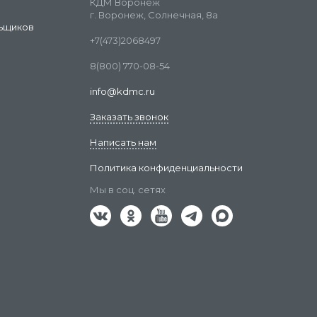
КДМ Воронеж
г. Воронеж, Солнечная, 8а
ьщиков
+7(473)2068497
8(800) 770-08-54
info@kdmc.ru
Заказать звонок
Написать нам
Политика конфиденциальности
Мы в соц. сетях