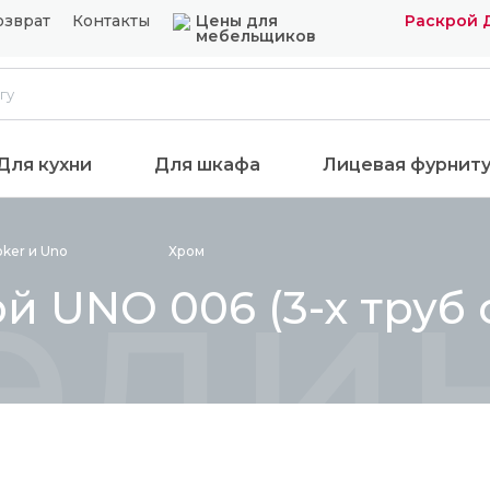
озврат
Контакты
Цены для
Раскрой 
мебельщиков
Для кухни
Для шкафа
Лицевая фурнит
един
oker и
Uno
Хром
 UNO 006 (3-х труб с