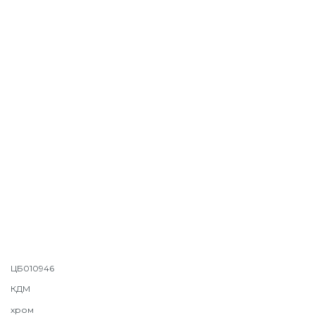
ЦБ010946
КДМ
хром