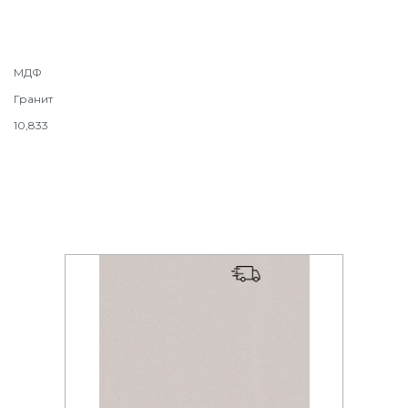
МДФ
Гранит
10,833