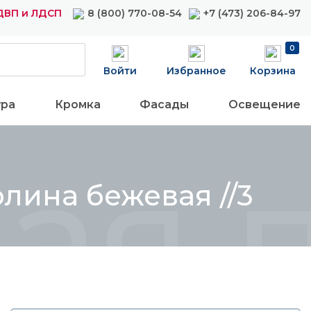
ДВП и ЛДСП
8 (800) 770-08-54
+7 (473) 206-84-97
0
Войти
Избранное
Корзина
ура
Кромка
Фасады
Освещение
ая п
лина бежевая //3