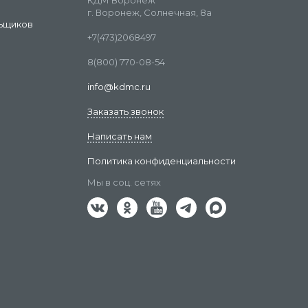
КДМ Воронеж
г. Воронеж, Солнечная, 8а
ьщиков
+7(473)2068497
8(800) 770-08-54
info@kdmc.ru
Заказать звонок
Написать нам
Политика конфиденциальности
Мы в соц. сетях