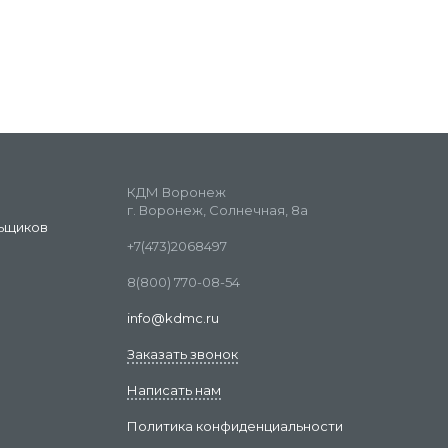
КДМ Воронеж
г. Воронеж, Солнечная, 8а
ьщиков
+7(473)2068497
8(800) 770-08-54
info@kdmc.ru
Заказать звонок
Написать нам
Политика конфиденциальности