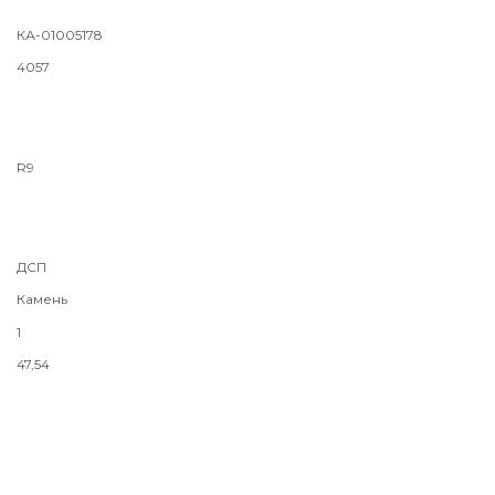
КА-01005178
4057
R9
ДСП
Камень
1
47,54