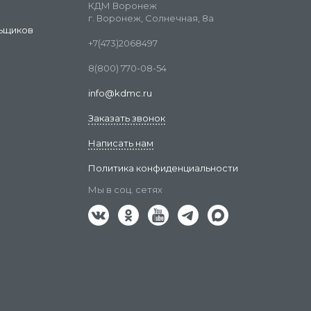
КДМ Воронеж
г. Воронеж, Солнечная, 8а
ьщиков
+7(473)2068497
8(800) 770-08-54
info@kdmc.ru
Заказать звонок
Написать нам
Политика конфиденциальности
Мы в соц. сетях