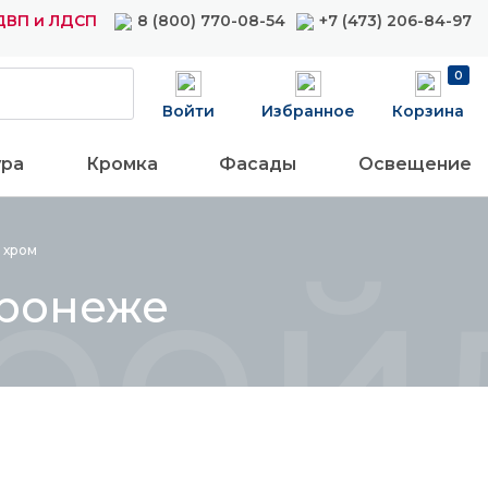
ДВП и ЛДСП
8 (800) 770-08-54
+7 (473) 206-84-97
0
Войти
Избранное
Корзина
ура
Кромка
Фасады
Освещение
рей
ы
хром
оронеже