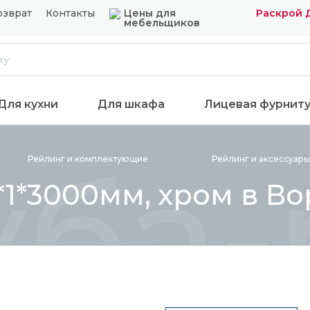
озврат
Контакты
Цены для
Раскрой 
мебельщиков
Для кухни
Для шкафа
Лицевая фурнит
уба-
Рейлинг и
комплектующие
Рейлинг и аксессуар
*1*3000мм, хром в В