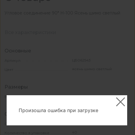
Угловое соединение 90* Н-100 Ясень шимо светлый
Все характеристики
Основные
ЦБ062543
Артикул
ясень шимо светлый
Цвет
Размеры
100
Высота, мм
Произошла ошибка при загрузке
Свойства и материалы
ПВХ
Основной материал
40
Количество в упаковке