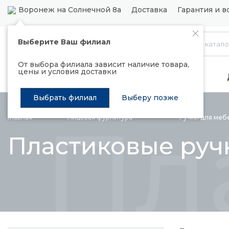
Воронеж на Солнечной 8а
Доставка
Гарантия и в
Выберите Ваш филиал
Каталог
От выбора филиала зависит наличие товара,
цены и условия доставки
Распродажа
Подъемные механизмы
Выбрать филиал
Выберу позже
Пл
Главная
Лицевая
фурнитура
Ручки для
меб
Пластиковые руч