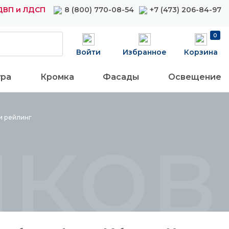
ДВП и ЛДСП
8 (800) 770-08-54
+7 (473) 206-84-97
0
Войти
Избранное
Корзина
ура
Кромка
Фасады
Освещение
ков
ки
рейлинг