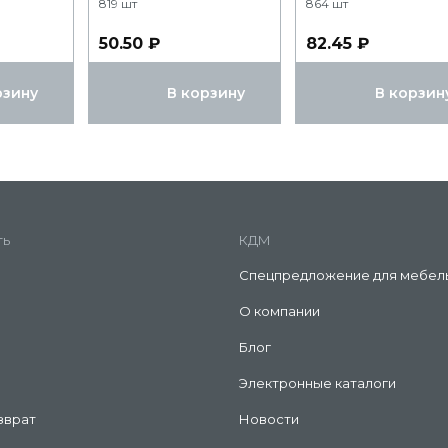
819 шт
864 шт
50.50 ₽
82.45 ₽
рзину
В корзину
В корзин
ть
КДМ
Спецпредложение для мебел
О компании
Блог
Электронные каталоги
зврат
Новости