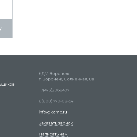
у
КДМ Воронеж
г. Воронеж, Солнечная, 8а
ьщиков
+7(473)2068497
8(800) 770-08-54
info@kdmc.ru
Заказать звонок
Написать нам