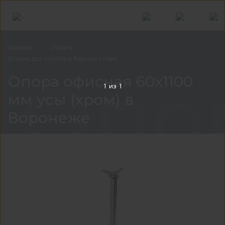
Главная
Опоры
Опоры для столов и барных
стоек
Опор
Опора офисная 60х1100
1
из
1
мм усы (хром) в
Воронеже