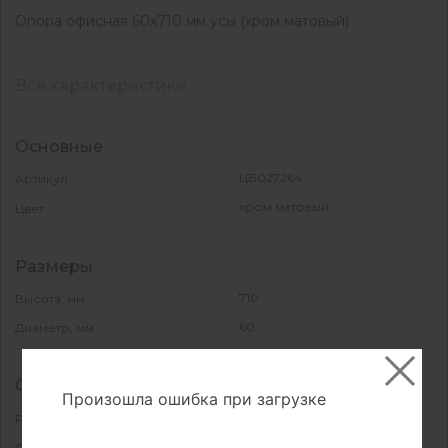
Опора офисная 60х710 мм усы (хром матовый)
Все характеристики
Основные
ЦБ027264
Артикул
хром матовый
Цвет
Размеры
710
Высота, мм
60
Диаметр, мм
Свойства и материалы
Произошла ошибка при загрузке
да
Регулировка
металл
Основной материал