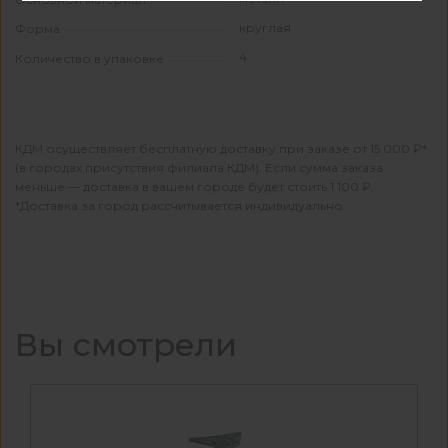
круглая
Форма
4
Количество в упаковке
КДМ осуществляет бесплатную доставку при заказе от 15 000 ₽*
(в городах присутствия филиала КДМ). Если сумма заказа
меньше — доставка в вашем городе будет стоить 1 100 ₽.
*Доставка за город рассчитывается индивидуально
Вы смотрели