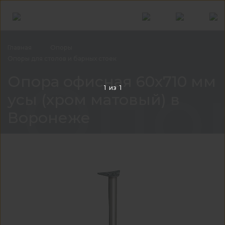
Главная
Опоры
Опоры для столов и барных
стоек
Опор
Опора офисная 60х710 мм
1
из
1
усы (хром матовый) в
Воронеже