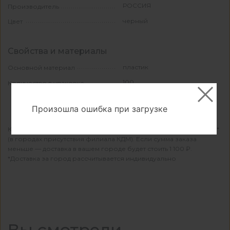
РОССИЯ
Производитель
черный
Цвет
Свойства и материалы
пластик
Основной материал
100
Количество в упаковке
Произошла ошибка при загрузке
КДМ осуществляет бесплатную доставку при заказе от 15 000 ₽*
(в городах присутствия филиала КДМ). Если сумма заказа
меньше — доставка в вашем городе будет стоить 1 100 ₽.
*Доставка за город рассчитывается индивидуально
Вы смотрели