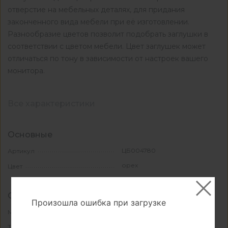
отверстие на мебельных деталях, для придания
законченного вида мебели при её изготовлении.
Разнообразие цветов позволит подобрать заглушки в
соответствии с цветом мебели. Цвет заглушек может
отличаться по тону в зависимости от настроек вашего
монитора.
Все характеристики
Основные
ЦБ004780
Артикул
орех
Цвет
Свойства и материалы
Произошла ошибка при загрузке
пластик
Материал
вставная
Тип